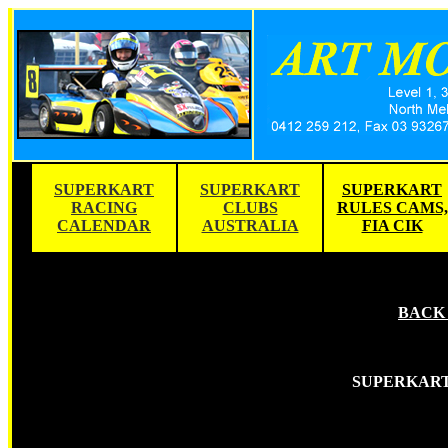
SUPERKART
SUPERKART
SUPERKART
S
RACING
CLUBS
RULES CAMS,
CALENDAR
AUSTRALIA
FIA CIK
BACK 
SUPERKART